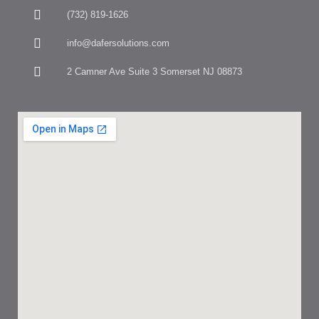
(732) 819-1626
info@dafersolutions.com
2 Camner Ave Suite 3 Somerset NJ 08873