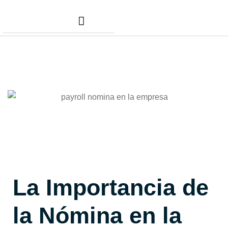
Nuestros Servicios
Comunidad Dafer
Cita para tus taxes
La Importancia de
la Nómina en la