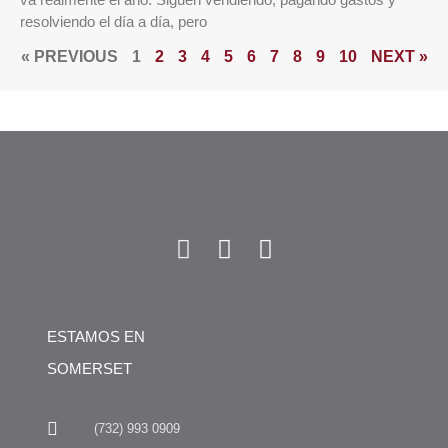
resolviendo el día a día, pero
« PREVIOUS
1
2
3
4
5
6
7
8
9
10
NEXT »
ESTAMOS EN
SOMERSET
(732) 993 0909