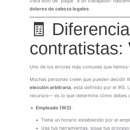
trata solo de “pagar” a un trabajador: habl
dolores de cabeza legales
.
🧾 Diferenci
contratistas
Uno de los errores más comunes que hemos v
Muchas personas creen que pueden decidir li
elección arbitraria
, está definido por el IRS.
recursos— es lo que determina cómo debes cl
🔹
Empleado (W2)
:
Tiene un horario establecido por el emp
Usa tus herramientas, sigue tus proceso