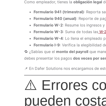
Como empleador, tienes la
obligación legal
de
Formulario 941 (trimestral)
: Reporta sa
Formulario 940 (anual)
: Reporte de pa
Formulario W-2
: Resume los ingresos y
Formulario W-3
: Suma de todas las
W-2
Formulario W-4
: Lo llena el empleado 
Formulario I-9
: Verifica la elegibilidad
🔁 ¿Sabías que el
monto del payroll
que mane
debes presentar los pagos
dos veces por s
📌 En Dafer Solutions nos encargamos de esto
⚠️ Errores c
pueden costa