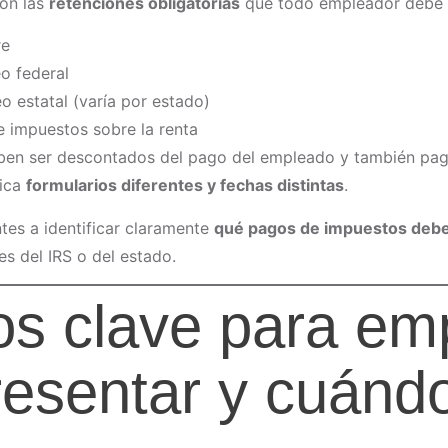
son las
retenciones obligatorias
que todo empleador debe 
re
o federal
 estatal (varía por estado)
e impuestos sobre la renta
en ser descontados del pago del empleado y también pag
lica
formularios diferentes y fechas distintas
.
tes a identificar claramente
qué pagos de impuestos debe
s del IRS o del estado.
os clave para em
esentar y cuánd