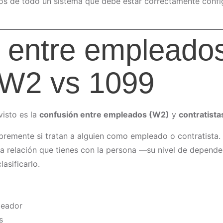
amos de todo un sistema que debe estar correctamente conf
a entre empleado
: W2 vs 1099
isto es la
confusión entre empleados (W2)
y
contratist
bremente si tratan a alguien como empleado o contratista.
 La relación que tienes con la persona —su nivel de dependen
asificarlo.
leador
s