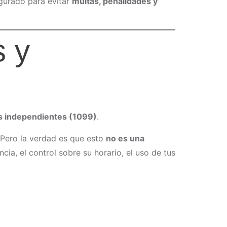
igurado para evitar
multas, penalidades y
s y
as independientes (1099)
.
 Pero la verdad es que esto
no es una
cia, el control sobre su horario, el uso de tus