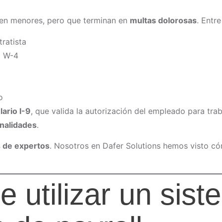
en menores, pero que terminan en
multas dolorosas
. Entr
ratista
l W-4
o
ario I-9
, que valida la autorización del empleado para trab
enalidades
.
 de expertos
. Nosotros en Dafer Solutions hemos visto c
 utilizar un sis