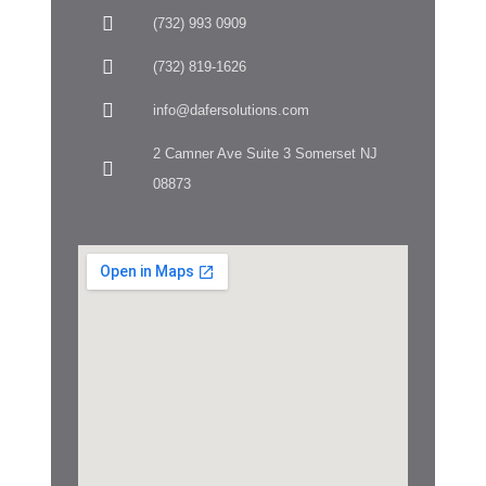
(732) 993 0909
(732) 819-1626
info@dafersolutions.com
2 Camner Ave Suite 3 Somerset NJ
08873