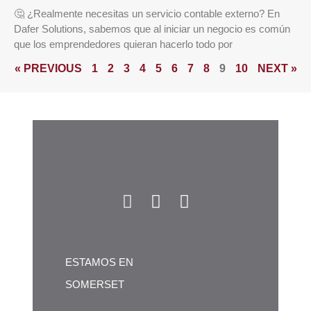
🤔 ¿Realmente necesitas un servicio contable externo? En
Dafer Solutions, sabemos que al iniciar un negocio es común
que los emprendedores quieran hacerlo todo por
« PREVIOUS
1
2
3
4
5
6
7
8
9
10
NEXT »
ESTAMOS EN
SOMERSET