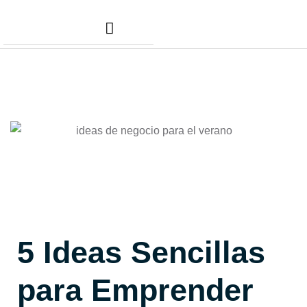
Nuestros Servicios
Comunidad Dafer
Cita para tus taxes
5 Ideas Sencillas
para Emprender