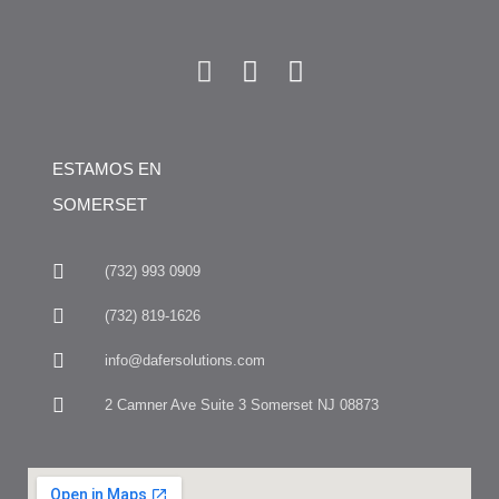
ESTAMOS EN
SOMERSET
(732) 993 0909
(732) 819-1626
info@dafersolutions.com
2 Camner Ave Suite 3 Somerset NJ 08873