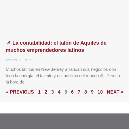
📌 La contabilidad: el talón de Aquiles de
muchos emprendedores latinos
octubre 30, 2025
Muchos latinos en New Jersey arrancan sus negocios con
toda la energía, el talento y el sacrificio del mundo 💪. Pero, a
la hora de
« PREVIOUS
1
2
3
4
5
6
7
8
9
10
NEXT »