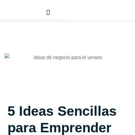
Nuestros Servicios
Comunidad Dafer
Cita para tus taxes
5 Ideas Sencillas
para Emprender