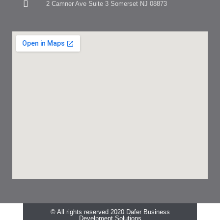
2 Camner Ave Suite 3 Somerset NJ 08873
© All rights reserved 2020 Dafer Business
Develpment Solutions