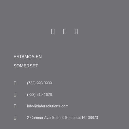
ESTAMOS EN
SOMERSET
(732) 993 0909
(732) 819-1626
info@dafersolutions.com
2 Camner Ave Suite 3 Somerset NJ 08873