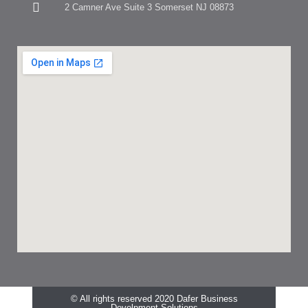
2 Camner Ave Suite 3 Somerset NJ 08873
© All rights reserved 2020 Dafer Business
Develpment Solutions