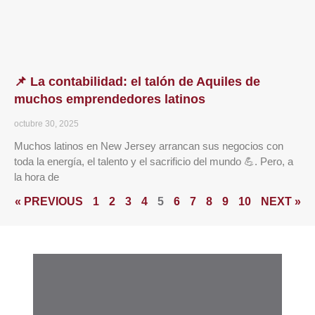
📌 La contabilidad: el talón de Aquiles de
muchos emprendedores latinos
octubre 30, 2025
Muchos latinos en New Jersey arrancan sus negocios con
toda la energía, el talento y el sacrificio del mundo 💪. Pero, a
la hora de
« PREVIOUS
1
2
3
4
5
6
7
8
9
10
NEXT »