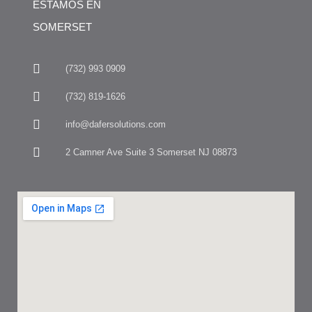
ESTAMOS EN
SOMERSET
(732) 993 0909
(732) 819-1626
info@dafersolutions.com
2 Camner Ave Suite 3 Somerset NJ 08873