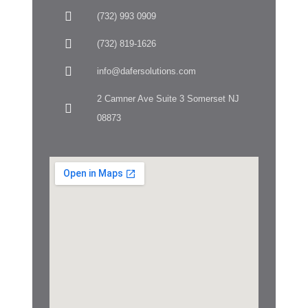
(732) 993 0909
(732) 819-1626
info@dafersolutions.com
2 Camner Ave Suite 3 Somerset NJ
08873