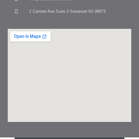
2 Camner Ave Suite 3 Somerset NJ 08873