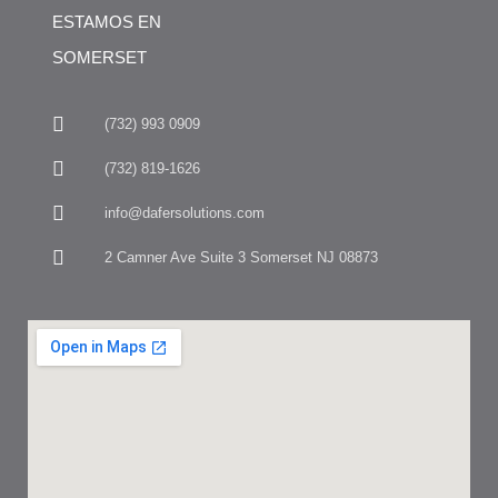
ESTAMOS EN
SOMERSET
(732) 993 0909
(732) 819-1626
info@dafersolutions.com
2 Camner Ave Suite 3 Somerset NJ 08873