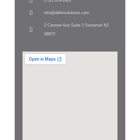
(732) 819-1626
info@dafersolutions.com
2 Camner Ave Suite 3 Somerset NJ
08873