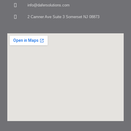
info@dafersolutions.com
2 Camner Ave Suite 3 Somerset NJ 08873