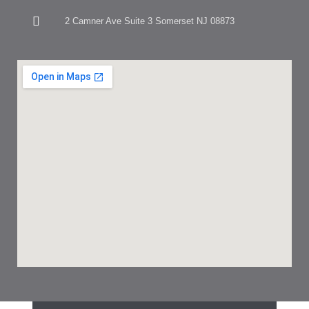
2 Camner Ave Suite 3 Somerset NJ 08873