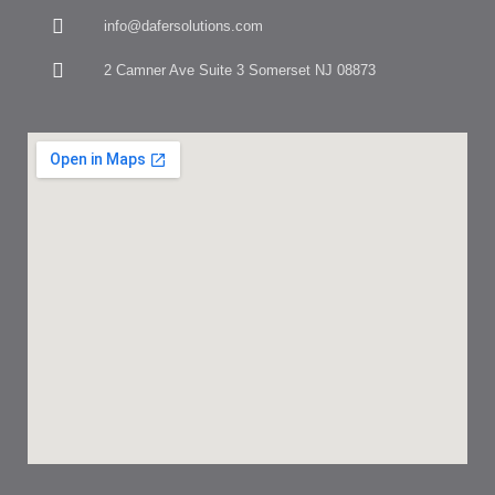
info@dafersolutions.com
2 Camner Ave Suite 3 Somerset NJ 08873