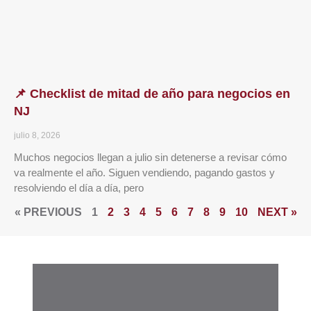
📌 Checklist de mitad de año para negocios en
NJ
julio 8, 2026
Muchos negocios llegan a julio sin detenerse a revisar cómo
va realmente el año. Siguen vendiendo, pagando gastos y
resolviendo el día a día, pero
« PREVIOUS
1
2
3
4
5
6
7
8
9
10
NEXT »