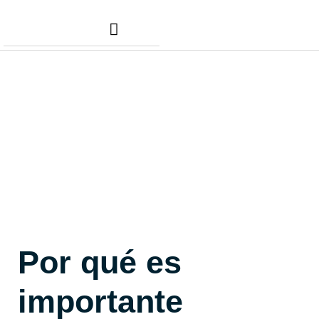
Nuestros Servicios
Comunidad Dafer
Cita para tus taxes
Por qué es
importante