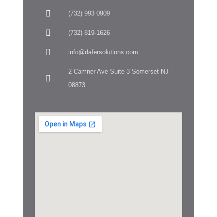
(732) 993 0909
(732) 819-1626
info@dafersolutions.com
2 Camner Ave Suite 3 Somerset NJ
08873