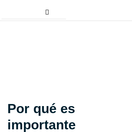
Nuestros Servicios
Comunidad Dafer
Cita para tus taxes
Por qué es
importante