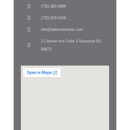
(732) 993 0909
(732) 819-1626
info@dafersolutions.com
2 Camner Ave Suite 3 Somerset NJ
08873