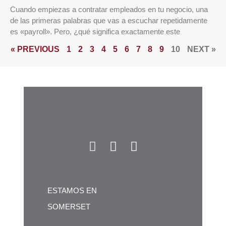
Cuando empiezas a contratar empleados en tu negocio, una
de las primeras palabras que vas a escuchar repetidamente
es «payroll». Pero, ¿qué significa exactamente este
« PREVIOUS
1
2
3
4
5
6
7
8
9
10
NEXT »
ESTAMOS EN
SOMERSET