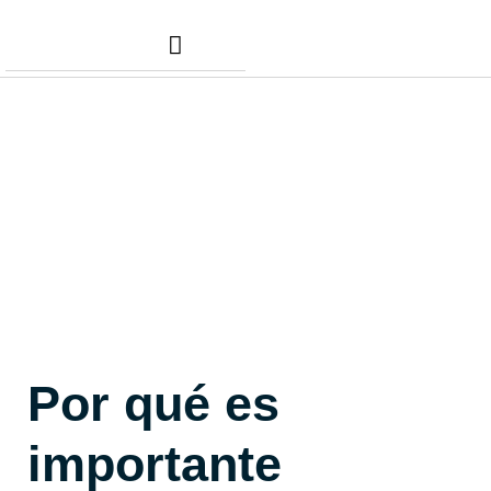
Nuestros Servicios
Comunidad Dafer
Cita para tus taxes
Por qué es
importante