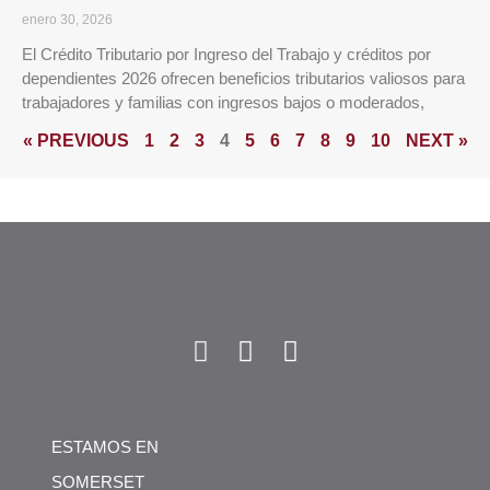
enero 30, 2026
El Crédito Tributario por Ingreso del Trabajo y créditos por
dependientes 2026 ofrecen beneficios tributarios valiosos para
trabajadores y familias con ingresos bajos o moderados,
« PREVIOUS
1
2
3
4
5
6
7
8
9
10
NEXT »
ESTAMOS EN
SOMERSET