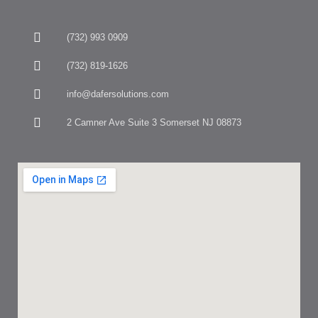
(732) 993 0909
(732) 819-1626
info@dafersolutions.com
2 Camner Ave Suite 3 Somerset NJ 08873