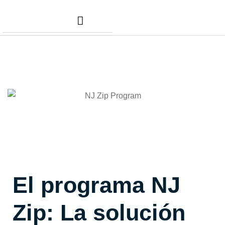
Nuestros Servicios
Comunidad Dafer
Cita para tus taxes
El programa NJ
Zip: La solución