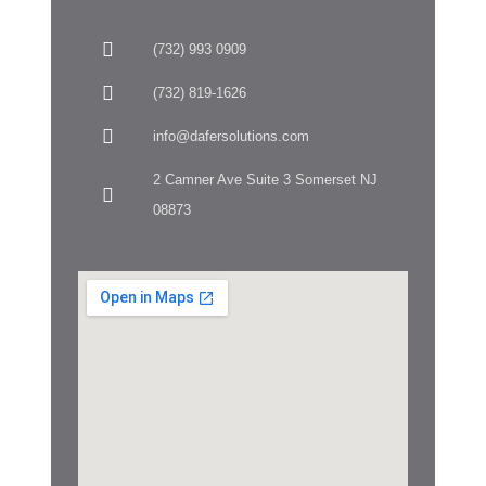
(732) 993 0909
(732) 819-1626
info@dafersolutions.com
2 Camner Ave Suite 3 Somerset NJ
08873