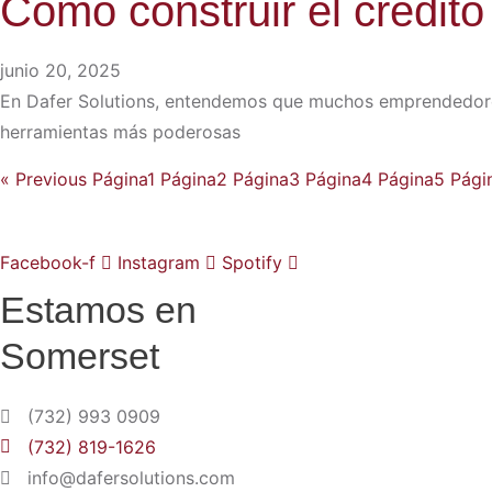
Cómo construir el crédit
junio 20, 2025
En Dafer Solutions, entendemos que muchos emprendedores
herramientas más poderosas
« Previous
Página
1
Página
2
Página
3
Página
4
Página
5
Pági
Facebook-f
Instagram
Spotify
Estamos en
Somerset
(732) 993 0909
(732) 819-1626
info@dafersolutions.com