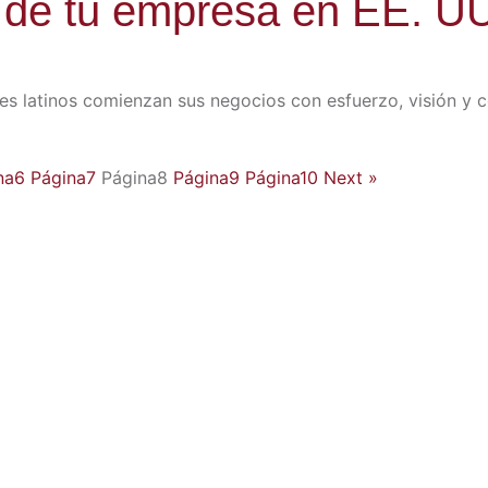
o de tu empresa en EE. U
 latinos comienzan sus negocios con esfuerzo, visión y c
na
6
Página
7
Página
8
Página
9
Página
10
Next »