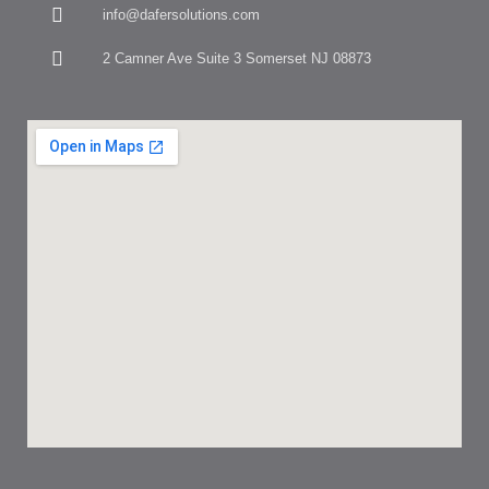
info@dafersolutions.com
2 Camner Ave Suite 3 Somerset NJ 08873