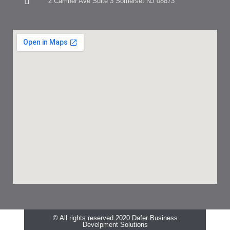
2 Camner Ave Suite 3 Somerset NJ 08873
© All rights reserved 2020 Dafer Business
Develpment Solutions