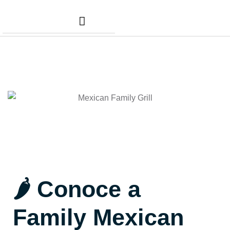
Nuestros Servicios
Comunidad Dafer
Cita para tus taxes
🌶️ Conoce a
Family Mexican