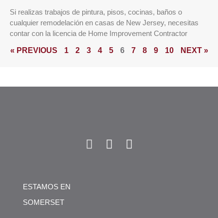
Si realizas trabajos de pintura, pisos, cocinas, baños o
cualquier remodelación en casas de New Jersey, necesitas
contar con la licencia de Home Improvement Contractor
« PREVIOUS
1
2
3
4
5
6
7
8
9
10
NEXT »
ESTAMOS EN
SOMERSET