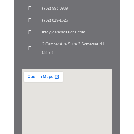
(732) 993 0909
(732) 819-1626
info@dafersolutions.com
2 Camner Ave Suite 3 Somerset NJ
08873