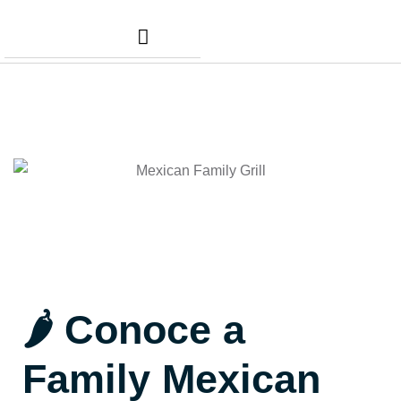
Nuestros Servicios
Comunidad Dafer
Cita para tus taxes
🌶️ Conoce a
Family Mexican