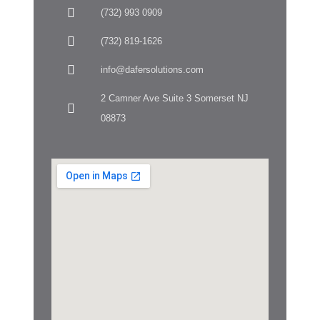
(732) 993 0909
(732) 819-1626
info@dafersolutions.com
2 Camner Ave Suite 3 Somerset NJ
08873