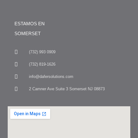
ESTAMOS EN
SOMERSET
(732) 993 0909
(732) 819-1626
info@dafersolutions.com
2 Camner Ave Suite 3 Somerset NJ 08873