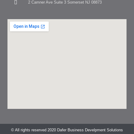
2 Camner Ave Suite 3 Somerset NJ 08873
© All rights reserved 2020 Dafer Business Develpment Solutions