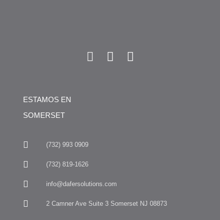
ESTAMOS EN
SOMERSET
(732) 993 0909
(732) 819-1626
info@dafersolutions.com
2 Camner Ave Suite 3 Somerset NJ 08873