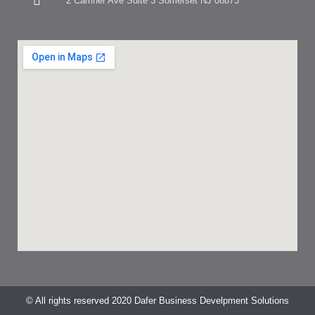
2 Camner Ave Suite 3 Somerset NJ 08873
© All rights reserved 2020 Dafer Business Develpment Solutions