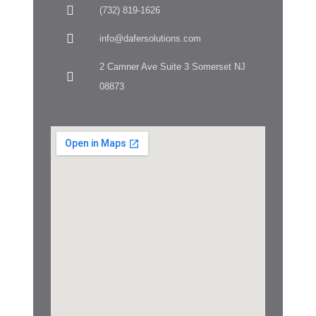
(732) 819-1626
info@dafersolutions.com
2 Camner Ave Suite 3 Somerset NJ
08873