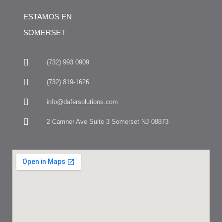
ESTAMOS EN
SOMERSET
(732) 993 0909
(732) 819-1626
info@dafersolutions.com
2 Camner Ave Suite 3 Somerset NJ 08873