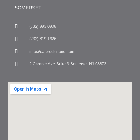
SOMERSET
(732) 993 0909
(732) 819-1626
info@dafersolutions.com
2 Camner Ave Suite 3 Somerset NJ 08873