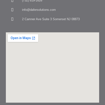
(732) 819-1626
info@dafersolutions.com
2 Camner Ave Suite 3 Somerset NJ 08873