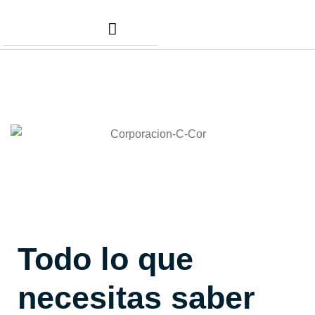
Nuestros Servicios
Comunidad Dafer
Cita para tus taxes
Todo lo que
necesitas saber