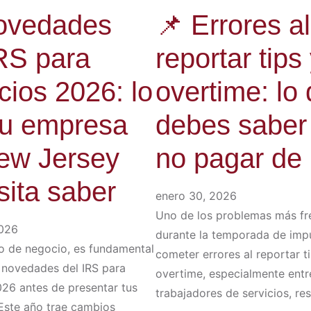
ovedades
📌 Errores al
IRS para
reportar tips
cios 2026: lo
overtime: lo
tu empresa
debes saber
ew Jersey
no pagar de
sita saber
enero 30, 2026
Uno de los problemas más fr
2026
durante la temporada de imp
 de negocio, es fundamental
cometer errores al reportar t
 novedades del IRS para
overtime, especialmente entr
26 antes de presentar tus
trabajadores de servicios, re
Este año trae cambios