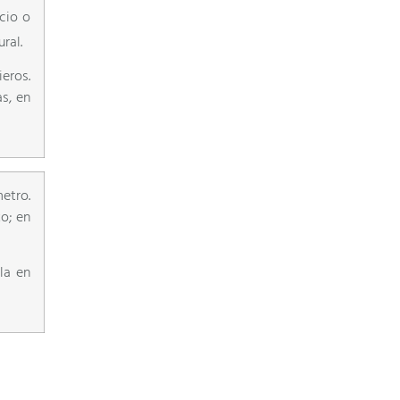
cio o
ral.
eros.
s, en
etro.
o; en
la en