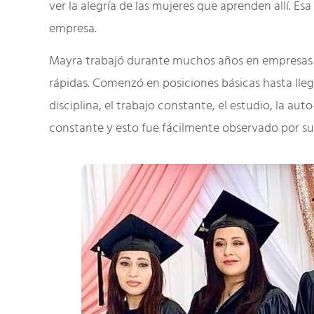
ver la alegría de las mujeres que aprenden allí. Es
empresa.
Mayra trabajó durante muchos años en empresas 
rápidas. Comenzó en posiciones básicas hasta lleg
disciplina, el trabajo constante, el estudio, la au
constante y esto fue fácilmente observado por sus