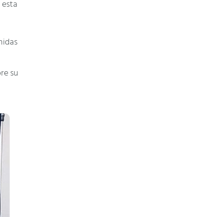
 esta
midas
a
pre su