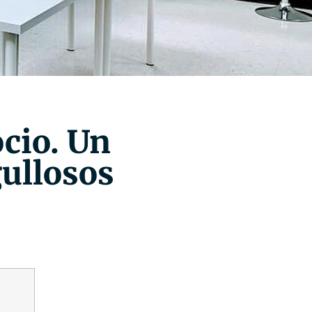
cio. Un
ullosos