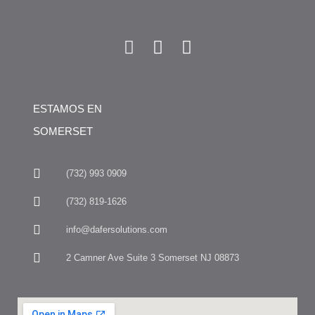
ESTAMOS EN
SOMERSET
(732) 993 0909
(732) 819-1626
info@dafersolutions.com
2 Camner Ave Suite 3 Somerset NJ 08873