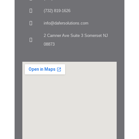
(732) 819-1626
info@dafersolutions.com
2 Camner Ave Suite 3 Somerset NJ
08873