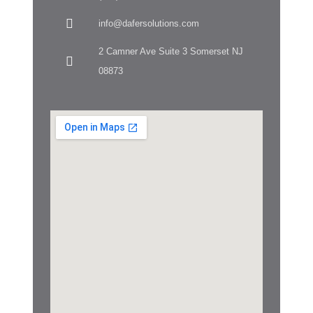
info@dafersolutions.com
2 Camner Ave Suite 3 Somerset NJ
08873