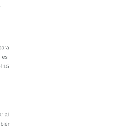
e
para
, es
l 15
r al
mbién