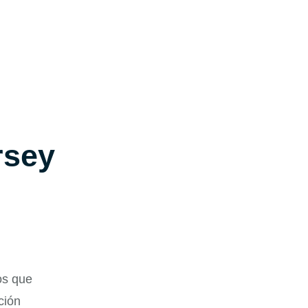
rsey
os que
ción