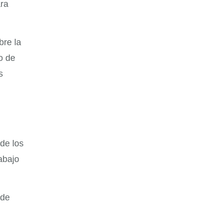
ra
bre la
o de
s
de los
abajo
 de