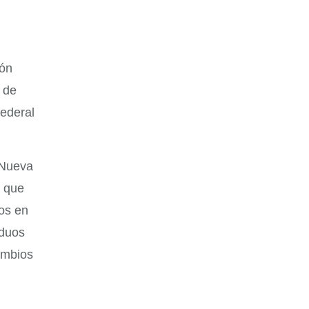
ión
s de
ederal
 Nueva
a que
os en
iduos
ambios