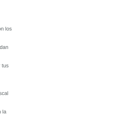
on los
edan
 tus
scal
 la