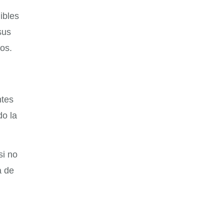
ibles
sus
os.
ntes
do la
si no
a de