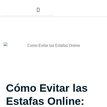
Nuestros Servicios
Comunidad Dafer
Cita para tus taxes
Cómo Evitar las
Estafas Online: