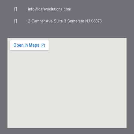
info@dafersolutions.com
2 Camner Ave Suite 3 Somerset NJ 08873