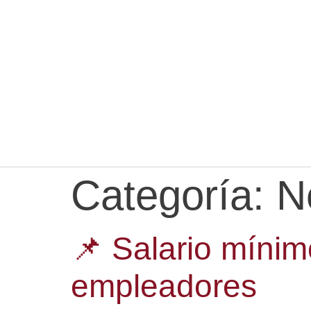
Categoría:
N
📌 Salario míni
empleadores