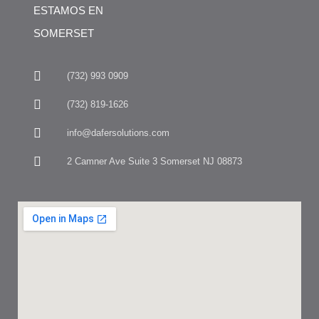
ESTAMOS EN
SOMERSET
(732) 993 0909
(732) 819-1626
info@dafersolutions.com
2 Camner Ave Suite 3 Somerset NJ 08873