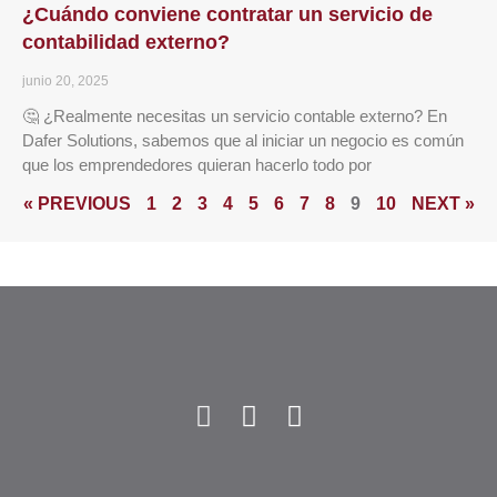
¿Cuándo conviene contratar un servicio de
contabilidad externo?
junio 20, 2025
🤔 ¿Realmente necesitas un servicio contable externo? En
Dafer Solutions, sabemos que al iniciar un negocio es común
que los emprendedores quieran hacerlo todo por
« PREVIOUS
1
2
3
4
5
6
7
8
9
10
NEXT »