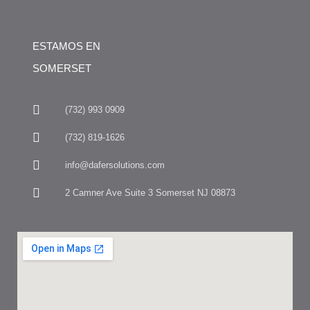
ESTAMOS EN
SOMERSET
(732) 993 0909
(732) 819-1626
info@dafersolutions.com
2 Camner Ave Suite 3 Somerset NJ 08873