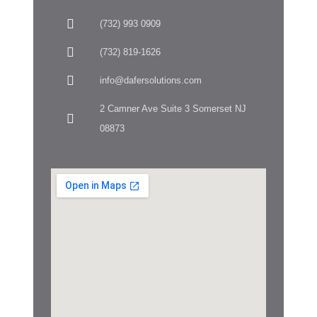
(732) 993 0909
(732) 819-1626
info@dafersolutions.com
2 Camner Ave Suite 3 Somerset NJ
08873