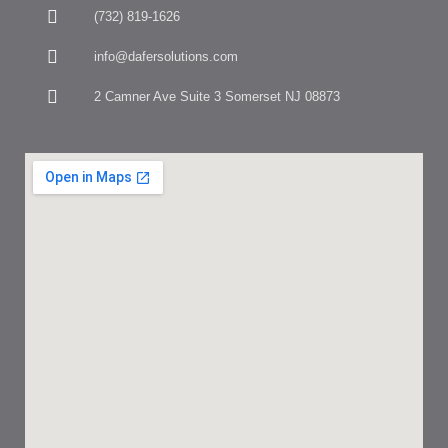
(732) 819-1626
info@dafersolutions.com
2 Camner Ave Suite 3 Somerset NJ 08873