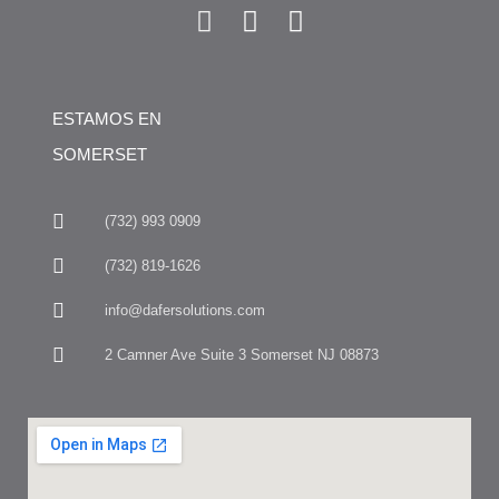
ESTAMOS EN
SOMERSET
(732) 993 0909
(732) 819-1626
info@dafersolutions.com
2 Camner Ave Suite 3 Somerset NJ 08873