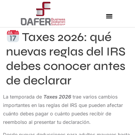
Taxes 2026: qué
Nuestros Servicios
Comunidad Dafer
Cita para tus taxes
nuevas reglas del IRS
debes conocer antes
de declarar
La temporada de
Taxes 2026
trae varios cambios
importantes en las reglas del IRS que pueden afectar
cuánto debes pagar o cuánto puedes recibir de
reembolso al presentar tu declaración.
Desde nuevas deducciones para adultos mayores hasta