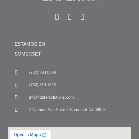
ESTAMOS EN
SOMERSET
(732) 993 0909
(732) 819-1626
info@dafersolutions.com
2 Camner Ave Suite 3 Somerset NJ 08873