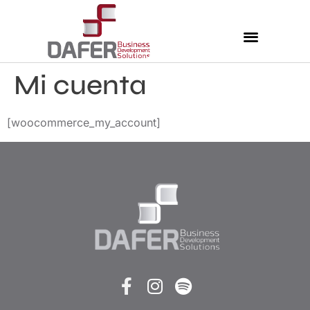
Mi cuenta
Nuestros Servicios
Comunidad Dafer
Cita para tus taxes
[woocommerce_my_account]