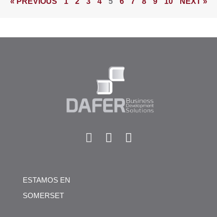
« PREVIOUS
1
2
3
4
5
6
7
8
9
10
NEXT »
ESTAMOS EN
SOMERSET