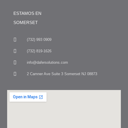
ESTAMOS EN
SOMERSET
(732) 993 0909
(732) 819-1626
info@dafersolutions.com
2 Camner Ave Suite 3 Somerset NJ 08873