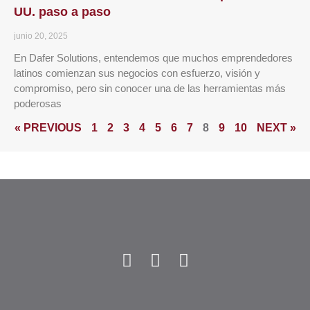
UU. paso a paso
junio 20, 2025
En Dafer Solutions, entendemos que muchos emprendedores
latinos comienzan sus negocios con esfuerzo, visión y
compromiso, pero sin conocer una de las herramientas más
poderosas
« PREVIOUS
1
2
3
4
5
6
7
8
9
10
NEXT »