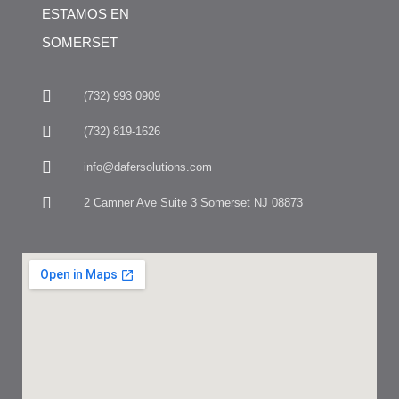
ESTAMOS EN
SOMERSET
(732) 993 0909
(732) 819-1626
info@dafersolutions.com
2 Camner Ave Suite 3 Somerset NJ 08873