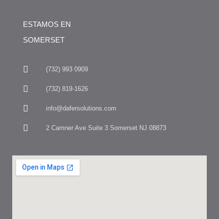
ESTAMOS EN
SOMERSET
(732) 993 0909
(732) 819-1626
info@dafersolutions.com
2 Camner Ave Suite 3 Somerset NJ 08873