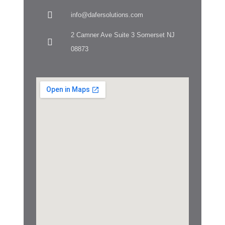
info@dafersolutions.com
2 Camner Ave Suite 3 Somerset NJ
08873