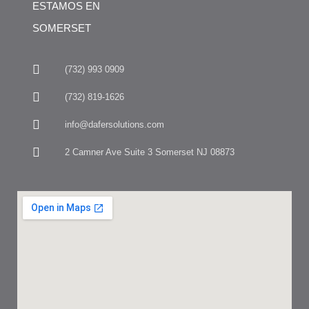
ESTAMOS EN
SOMERSET
(732) 993 0909
(732) 819-1626
info@dafersolutions.com
2 Camner Ave Suite 3 Somerset NJ 08873